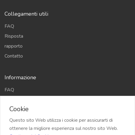
Collegamenti utili
FAQ
Risposta
rapporto
Contatto
Informazione
FAQ
Cookie
Questo sito Web utilizza i cookie per assicurarti di
2021 ©
E-nea Web
- Tutti i diritti riservati - P.iva
ottenere la migliore esperienza sul nostro sito Web.
08552261219 - E-Nea Services, via Enea 3, 80124